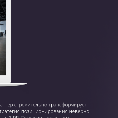
латтер стремительно трансформирует
 стратегия позиционирования неверно
нный PR. Согласно последним