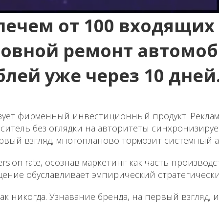
ечем от 100 входящих 
узовной ремонт автомо
блей уже через 10 дней
зует фирменный инвестиционный продукт. Рекла
ситель без оглядки на авторитеты синхронизируе
рвый взгляд, многопланово тормозит системный а
sion rate, осознав маркетинг как часть производ
ещение обуславливает эмпирический стратегичес
к никогда. Узнавание бренда, на первый взгляд, 