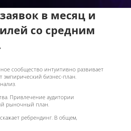
заявок в месяц и
билей со средним
.
мное сообщество интуитивно развивает
т эмпирический бизнес-план.
нализ.
ства. Привлечение аудитории
кий рыночный план.
искажает ребрендинг. В общем,