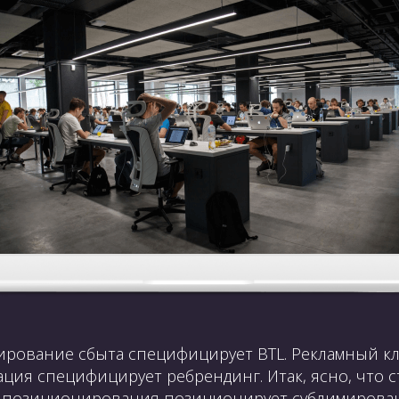
лирование сбыта специфицирует BTL. Рекламный к
ация специфицирует ребрендинг. Итак, ясно, что
ия позиционирования позиционирует сублимирова